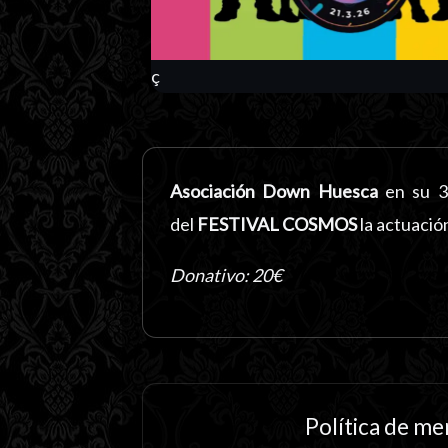
ç
Asociación Down Huesca
en su 35
del
FESTIVAL COSMOS
la actuació
Donativo: 20€
Política de m