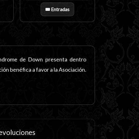
🎟️ Entradas
Síndrome de Down presenta dentro
ción benéfica a favor a la Asociación.
evoluciones