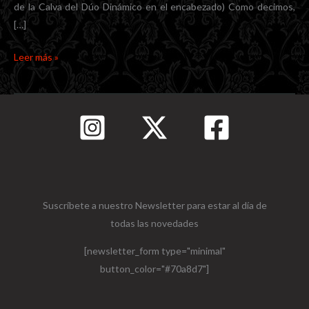
de la Calva del Dúo Dinámico en el encabezado) Como decimos,
[…]
Quince
Leer más »
años
tiene
El
Veintiuno
Suscríbete a nuestro Newsletter para estar al día de
todas las novedades
[newsletter_form type="minimal"
button_color="#70a8d7"]