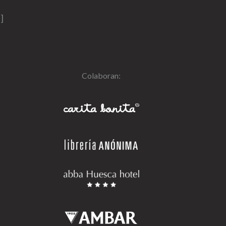
]
Colaboran: