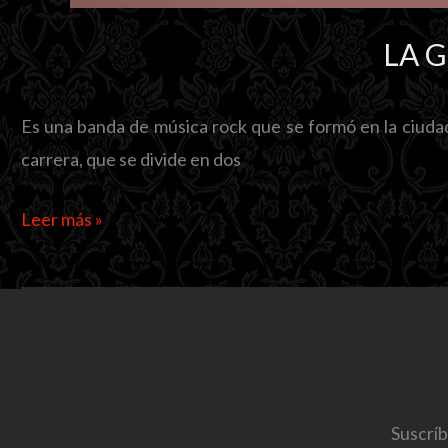
LA 
Es una banda de música rock que se formó en la ciudad
carrera, que se divide en dos
LA
Leer más »
GUARDIA
Suscríb